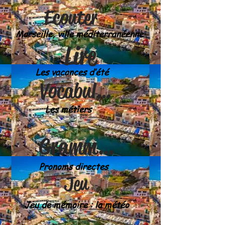
Ecouter
Marseille, ville méditerranéenne
Lire
Les vacances d’été
Vocabulaire
Les métiers
Grammaire
Pronoms directes
Jeu
Jeu de mémoire : la météo