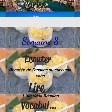
Parler & écrire
Semaine 8
Ecouter
Recette de l’ananas au curcuma
coco
Lire
L'ile de la Réunion
Vocabulaire