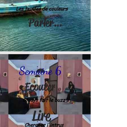
Les teintes de couleurs
Parler & écrire
Semaine 6
Ecouter
Gladys fait le buzz
Lire
Chercher l'intrus