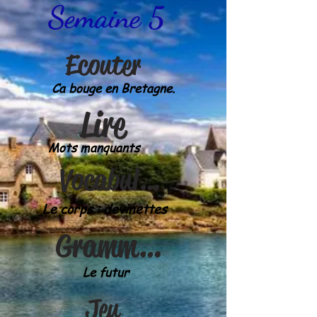
Semaine 5
Ecouter
Ca bouge en Bretagne.
Lire
Mots manquants
Vocabulaire
Le corps : devinettes
Grammaire
Le futur
Jeu