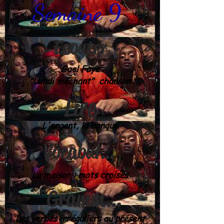
Semaine 9
Ecouter
Gael Faye
"Lundi méchant" chanson
Lire
L'argent, la banque
Vocabulaire
La maison : mots croisés
Grammaire
Les verbes irréguliers au présent