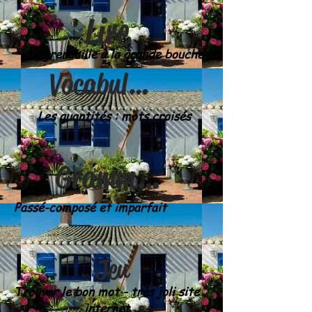
Lire
La grenouille à la grande bouche
Vocabulaire
Les quantités : mots croisés
Grammaire
Passé-composé et imparfait
Jeu
Trouver le bon mot - très joli site
internet