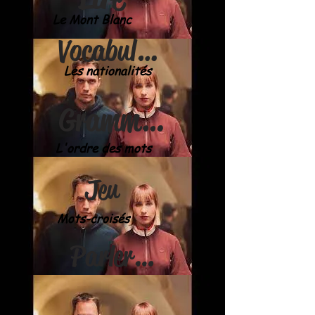
Le Mont Blanc
Vocabulaire
Les nationalités
Grammaire
L'ordre des mots
Jeu
Mots-croisés
Parler & écrire