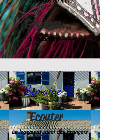
familles de mots
Grammaire
L'imparfait
Semaine 2
Ecouter
Le logement idéal des Français