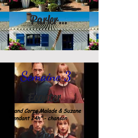
Parler & écrire
Semaine 3
Ecouter
Grand Corps Malade & Suzane
"Pendant 24h" - chanson
Lire