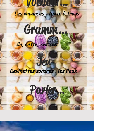
Vocabulaire
Les vacances : texte à trous
Grammaire
Ce, cette, cet ces ....
Jeu
Devinettes sonores : les lieux
Parler & écrire