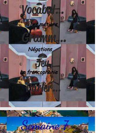
Vocabulaire
Les métiers
Grammaire
Négations
Jeu
La francophonie
Parler & écrire
Semaine 7