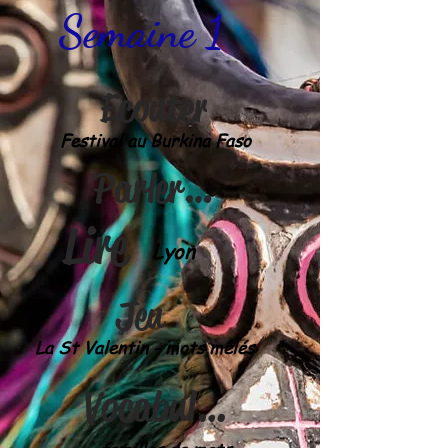
Semaine 1
Ecouter
Festival au Burkina Faso
Parler & écrire
Lire
Lyon
Jeu
La St Valentin - mots mêlés
Vocabulaire