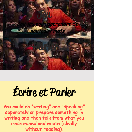
Jeu
Joli jeu pour apprendre de
nouveaux mots
Parler & écrire
Écrire et Parler
You could do "writing" and "speaking"
separately or prepare something in
writing and then talk from what you
researched and wrote (ideally
without reading).